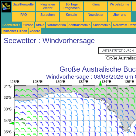
Satellitenwetter
Flughafen
10-Tage
Klima
Wirbelstürme
Wetter
Prognosen
FAQ
Sprachen
Kontakt
Newsletter
Über uns
Seewetter :
Europa
Afrika
Nordamerika
Zentralamerika
Südamerika
Nordwest-Pazif
Indischer Ozean
Andere
Seewetter : Windvorhersage
Große Australische Buc
Windvorhersage : 08/08/2026 um