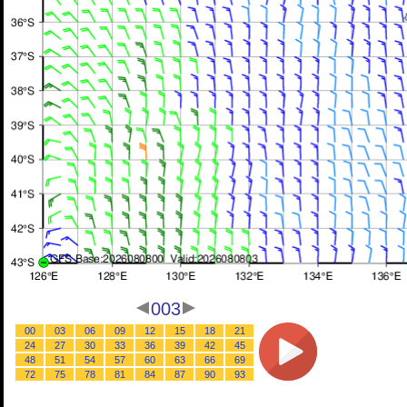
003
00
03
06
09
12
15
18
21
24
27
30
33
36
39
42
45
48
51
54
57
60
63
66
69
72
75
78
81
84
87
90
93