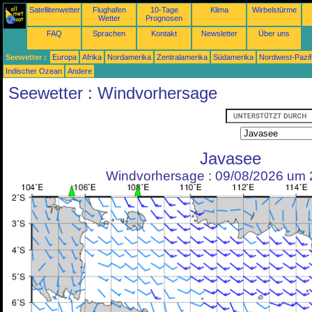
Satellitenwetter
Flughafen
10-Tage
Klima
Wirbelstürme
Wetter
Prognosen
FAQ
Sprachen
Kontakt
Newsletter
Über uns
Seewetter :
Europa
Afrika
Nordamerika
Zentralamerika
Südamerika
Nordwest-Pazif
Indischer Ozean
Andere
Seewetter : Windvorhersage
Javasee
Windvorhersage : 09/08/2026 um