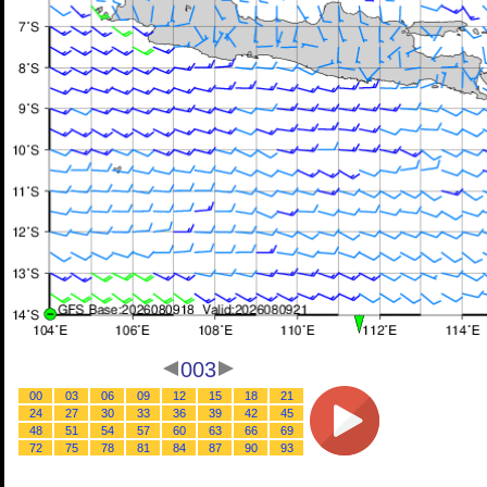
003
00
03
06
09
12
15
18
21
24
27
30
33
36
39
42
45
48
51
54
57
60
63
66
69
72
75
78
81
84
87
90
93