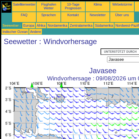
Satellitenwetter
Flughafen
10-Tage
Klima
Wirbelstürme
Wetter
Prognosen
FAQ
Sprachen
Kontakt
Newsletter
Über uns
Seewetter :
Europa
Afrika
Nordamerika
Zentralamerika
Südamerika
Nordwest-Pazif
Indischer Ozean
Andere
Seewetter : Windvorhersage
Javasee
Windvorhersage : 09/08/2026 um