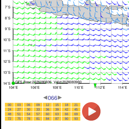
066
00
03
06
09
12
15
18
21
24
27
30
33
36
39
42
45
48
51
54
57
60
63
66
69
72
75
78
81
84
87
90
93