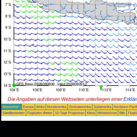
Die Angaben auf diesen Webseiten unterliegen einer
Erklä
Seewetter :
Europa
Afrika
Nordamerika
Zentralamerika
Südamerika
Nordwest-Pazif
Satellitenwetter
Flughafen Wetter
10-Tage Prognosen
Klima
Wirbelstürme
Blitz
Flugh