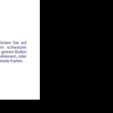
licken Sie auf
em schwarzen
 grünen Button
rkleinern, oder
hbarte Karten.