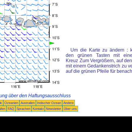
Um die Karte zu ändern : k
den grünen Tasten mit ein
Kreuz Zum Vergrößern, auf den
mit einem Gedankenstrich zu ve
auf die grünen Pfeile für benac
rung über den Haftungsausschluss
ik
Ozeanien
Australien
Indischer Ozean
Andere
äfen
FAQ
Sprachen
Kontakt
Newsletter
Über uns