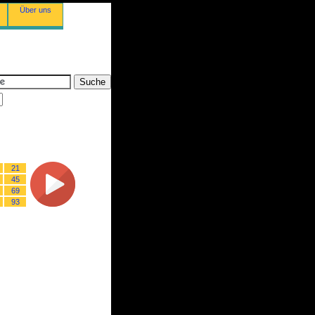
Über uns
21
45
69
93