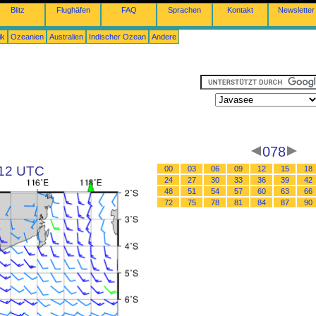
Blitz
Flughäfen
FAQ
Sprachen
Kontakt
Newsletter
ik
Ozeanien
Australien
Indischer Ozean
Andere
078
 12 UTC
00
03
06
09
12
15
18
24
27
30
33
36
39
42
48
51
54
57
60
63
66
72
75
78
81
84
87
90