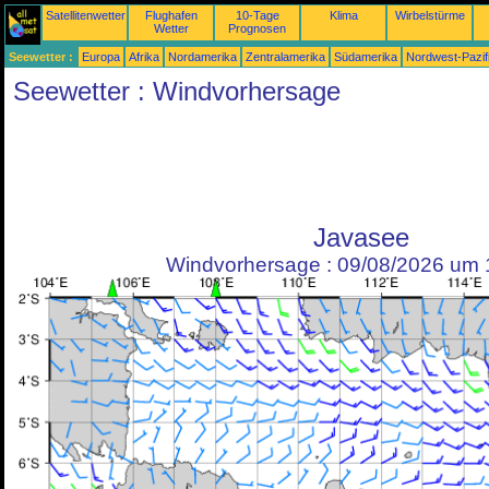
Satellitenwetter
Flughafen
10-Tage
Klima
Wirbelstürme
Wetter
Prognosen
Seewetter :
Europa
Afrika
Nordamerika
Zentralamerika
Südamerika
Nordwest-Pazif
Seewetter : Windvorhersage
Javasee
Windvorhersage : 09/08/2026 um