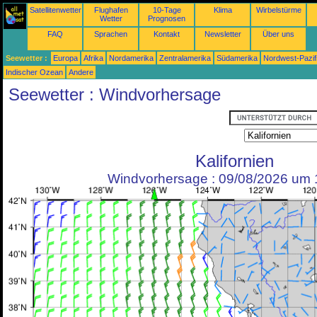
Satellitenwetter
Flughafen
10-Tage
Klima
Wirbelstürme
Wetter
Prognosen
FAQ
Sprachen
Kontakt
Newsletter
Über uns
Seewetter :
Europa
Afrika
Nordamerika
Zentralamerika
Südamerika
Nordwest-Pazif
Indischer Ozean
Andere
Seewetter : Windvorhersage
Kalifornien
Windvorhersage : 09/08/2026 um