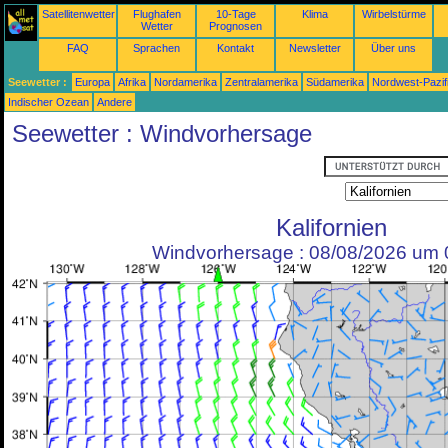
Satellitenwetter
Flughafen
10-Tage
Klima
Wirbelstürme
Wetter
Prognosen
FAQ
Sprachen
Kontakt
Newsletter
Über uns
Seewetter :
Europa
Afrika
Nordamerika
Zentralamerika
Südamerika
Nordwest-Pazif
Indischer Ozean
Andere
Seewetter : Windvorhersage
Kalifornien
Windvorhersage : 08/08/2026 um