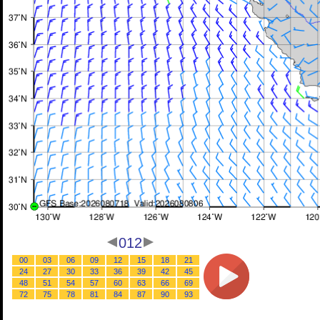
012
00
03
06
09
12
15
18
21
24
27
30
33
36
39
42
45
48
51
54
57
60
63
66
69
72
75
78
81
84
87
90
93