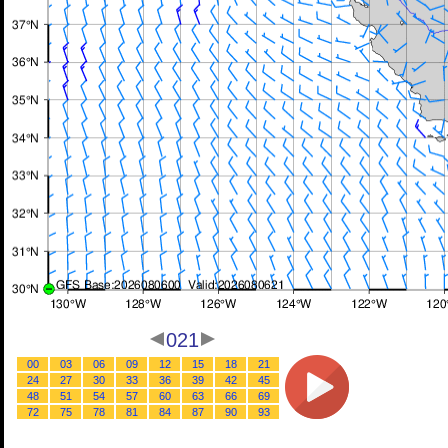
021
00
03
06
09
12
15
18
21
24
27
30
33
36
39
42
45
48
51
54
57
60
63
66
69
72
75
78
81
84
87
90
93