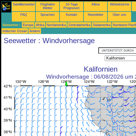
Satellitenwetter
Flughafen
10-Tage
Klima
Wirbelstürme
Wetter
Prognosen
FAQ
Sprachen
Kontakt
Newsletter
Über uns
Seewetter :
Europa
Afrika
Nordamerika
Zentralamerika
Südamerika
Nordwest-Pazif
Indischer Ozean
Andere
Seewetter : Windvorhersage
Kalifornien
Windvorhersage : 06/08/2026 um