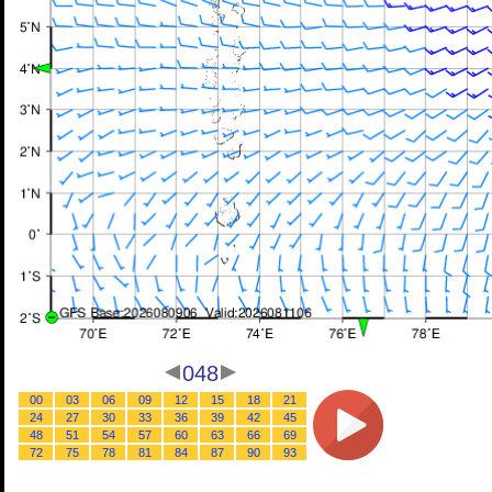
048
00
03
06
09
12
15
18
21
24
27
30
33
36
39
42
45
48
51
54
57
60
63
66
69
72
75
78
81
84
87
90
93