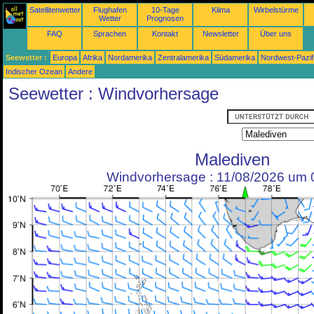
Satellitenwetter
Flughafen
10-Tage
Klima
Wirbelstürme
Wetter
Prognosen
FAQ
Sprachen
Kontakt
Newsletter
Über uns
Seewetter :
Europa
Afrika
Nordamerika
Zentralamerika
Südamerika
Nordwest-Pazif
Indischer Ozean
Andere
Seewetter : Windvorhersage
Malediven
Windvorhersage : 11/08/2026 um