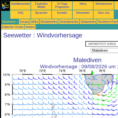
Satellitenwetter
Flughafen
10-Tage
Klima
Wirbelstürme
Wetter
Prognosen
FAQ
Sprachen
Kontakt
Newsletter
Über uns
Seewetter :
Europa
Afrika
Nordamerika
Zentralamerika
Südamerika
Nordwest-Pazif
Indischer Ozean
Andere
Seewetter : Windvorhersage
Malediven
Windvorhersage : 09/08/2026 um