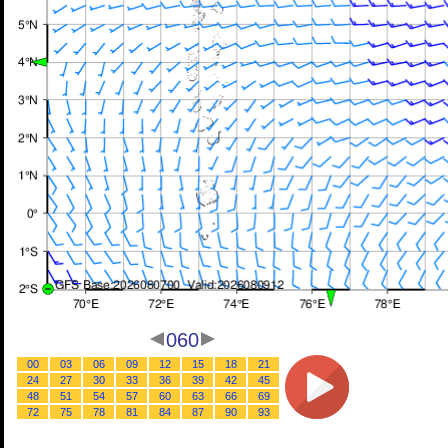
060
00
03
06
09
12
15
18
21
24
27
30
33
36
39
42
45
48
51
54
57
60
63
66
69
72
75
78
81
84
87
90
93