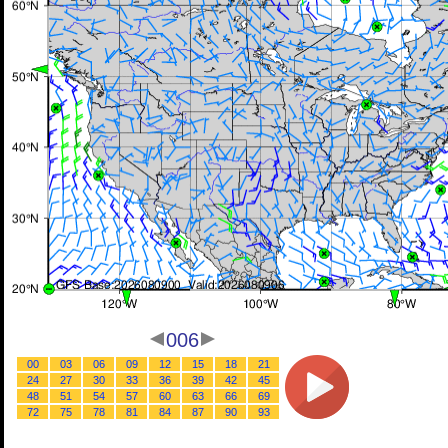
006
00
03
06
09
12
15
18
21
24
27
30
33
36
39
42
45
48
51
54
57
60
63
66
69
72
75
78
81
84
87
90
93