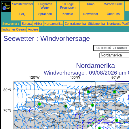
Satellitenwetter
Flughafen
10-Tage
Klima
Wirbelstürme
Wetter
Prognosen
FAQ
Sprachen
Kontakt
Newsletter
Über uns
Seewetter :
Europa
Afrika
Nordamerika
Zentralamerika
Südamerika
Nordwest-Pazif
Indischer Ozean
Andere
Seewetter : Windvorhersage
Nordamerika
Windvorhersage : 09/08/2026 um