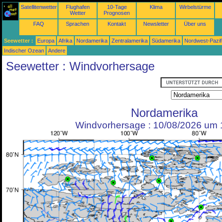
Satellitenwetter
Flughafen
10-Tage
Klima
Wirbelstürme
Wetter
Prognosen
FAQ
Sprachen
Kontakt
Newsletter
Über uns
Seewetter :
Europa
Afrika
Nordamerika
Zentralamerika
Südamerika
Nordwest-Pazif
Indischer Ozean
Andere
Seewetter : Windvorhersage
Nordamerika
Windvorhersage : 10/08/2026 um