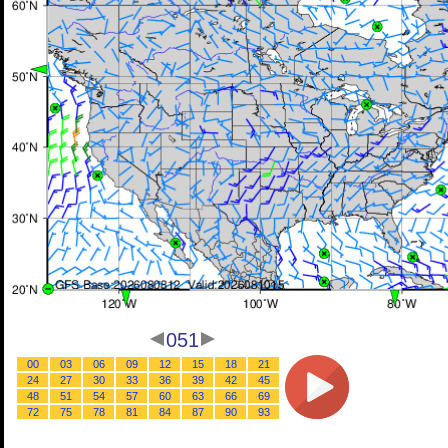
051
00
03
06
09
12
15
18
21
24
27
30
33
36
39
42
45
48
51
54
57
60
63
66
69
72
75
78
81
84
87
90
93