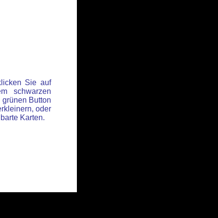
licken Sie auf
em schwarzen
 grünen Button
rkleinern, oder
hbarte Karten.