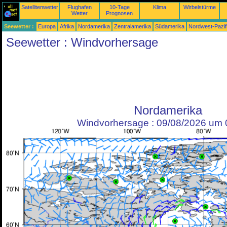
Satellitenwetter
Flughafen
10-Tage
Klima
Wirbelstürme
Wetter
Prognosen
Seewetter :
Europa
Afrika
Nordamerika
Zentralamerika
Südamerika
Nordwest-Pazif
Seewetter : Windvorhersage
Nordamerika
Windvorhersage : 09/08/2026 um