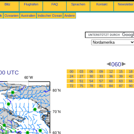
Blitz
Flughäfen
FAQ
Sprachen
Kontakt
Newsletter
ik
Ozeanien
Australien
Indischer Ozean
Andere
060
 00 UTC
00
03
06
09
12
15
18
24
27
30
33
36
39
42
48
51
54
57
60
63
66
72
75
78
81
84
87
90