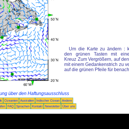
Um die Karte zu ändern : k
den grünen Tasten mit ein
Kreuz Zum Vergrößern, auf den
mit einem Gedankenstrich zu ve
auf die grünen Pfeile für benac
rung über den Haftungsausschluss
ik
Ozeanien
Australien
Indischer Ozean
Andere
äfen
FAQ
Sprachen
Kontakt
Newsletter
Über uns