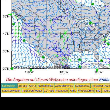
Die Angaben auf diesen Webseiten unterliegen einer
Erklä
Seewetter :
Europa
Afrika
Nordamerika
Zentralamerika
Südamerika
Nordwest-Pazif
Satellitenwetter
Flughafen Wetter
10-Tage Prognosen
Klima
Wirbelstürme
Blitz
Flugh