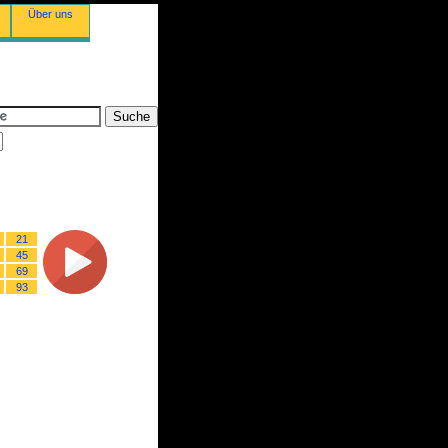
Über uns
21
45
69
93