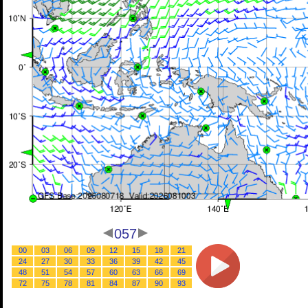
057
00
03
06
09
12
15
18
21
24
27
30
33
36
39
42
45
48
51
54
57
60
63
66
69
72
75
78
81
84
87
90
93