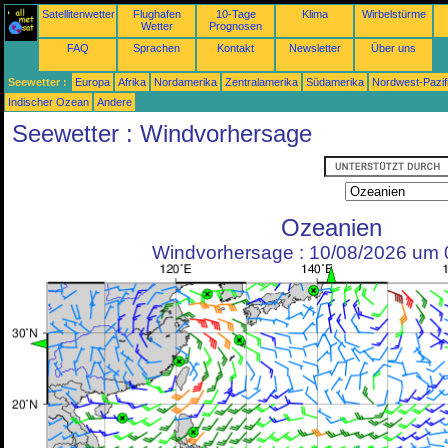
Satellitenwetter
Flughafen
10-Tage
Klima
Wirbelstürme
Wetter
Prognosen
FAQ
Sprachen
Kontakt
Newsletter
Über uns
Seewetter :
Europa
Afrika
Nordamerika
Zentralamerika
Südamerika
Nordwest-Pazif
Indischer Ozean
Andere
Seewetter : Windvorhersage
Ozeanien
Windvorhersage : 10/08/2026 um