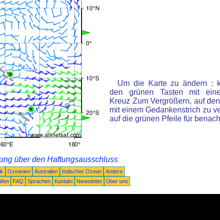
Um die Karte zu ändern : k
den grünen Tasten mit ein
Kreuz Zum Vergrößern, auf den
mit einem Gedankenstrich zu ve
auf die grünen Pfeile für benac
rung über den Haftungsausschluss
ik
Ozeanien
Australien
Indischer Ozean
Andere
äfen
FAQ
Sprachen
Kontakt
Newsletter
Über uns