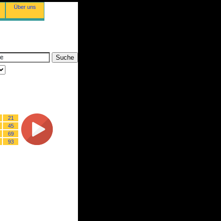
Über uns
21
45
69
93