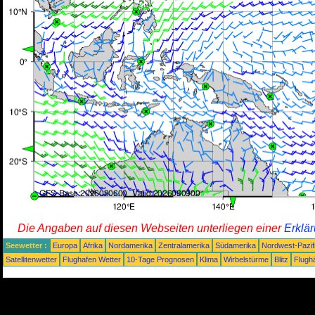
Die Angaben auf diesen Webseiten unterliegen einer
Erklä
Seewetter :
Europa
Afrika
Nordamerika
Zentralamerika
Südamerika
Nordwest-Pazif
Satellitenwetter
Flughafen Wetter
10-Tage Prognosen
Klima
Wirbelstürme
Blitz
Flugh