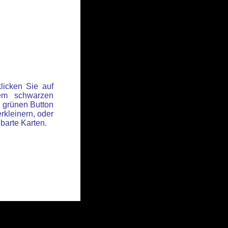
licken Sie auf
em schwarzen
 grünen Button
rkleinern, oder
hbarte Karten.