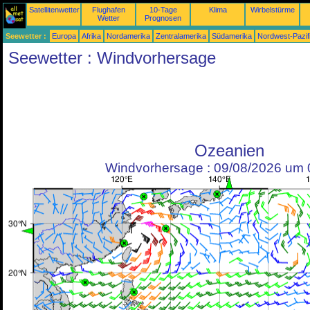
Satellitenwetter
Flughafen
10-Tage
Klima
Wirbelstürme
Wetter
Prognosen
Seewetter :
Europa
Afrika
Nordamerika
Zentralamerika
Südamerika
Nordwest-Pazif
Seewetter : Windvorhersage
Ozeanien
Windvorhersage : 09/08/2026 um