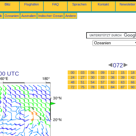
Blitz
Flughäfen
FAQ
Sprachen
Kontakt
Newsletter
ik
Ozeanien
Australien
Indischer Ozean
Andere
072
 00 UTC
00
03
06
09
12
15
18
24
27
30
33
36
39
42
48
51
54
57
60
63
66
72
75
78
81
84
87
90