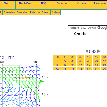
Blitz
Flughäfen
FAQ
Sprachen
Kontakt
Newsletter
ik
Ozeanien
Australien
Indischer Ozean
Andere
093
 09 UTC
00
03
06
09
12
15
18
24
27
30
33
36
39
42
48
51
54
57
60
63
66
72
75
78
81
84
87
90