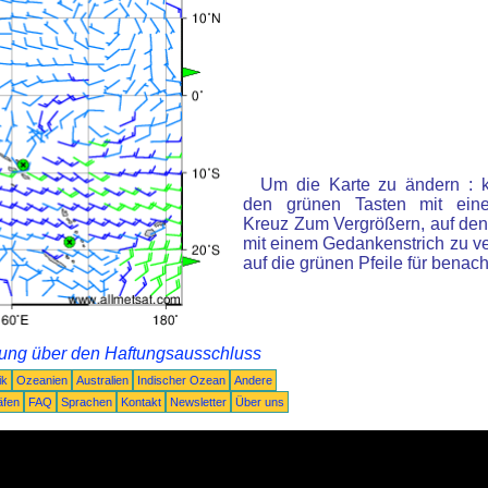
Um die Karte zu ändern : k
den grünen Tasten mit ein
Kreuz Zum Vergrößern, auf den
mit einem Gedankenstrich zu ve
auf die grünen Pfeile für benac
rung über den Haftungsausschluss
ik
Ozeanien
Australien
Indischer Ozean
Andere
äfen
FAQ
Sprachen
Kontakt
Newsletter
Über uns