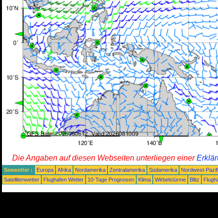
Die Angaben auf diesen Webseiten unterliegen einer
Erklä
Seewetter :
Europa
Afrika
Nordamerika
Zentralamerika
Südamerika
Nordwest-Pazif
Satellitenwetter
Flughafen Wetter
10-Tage Prognosen
Klima
Wirbelstürme
Blitz
Flugh