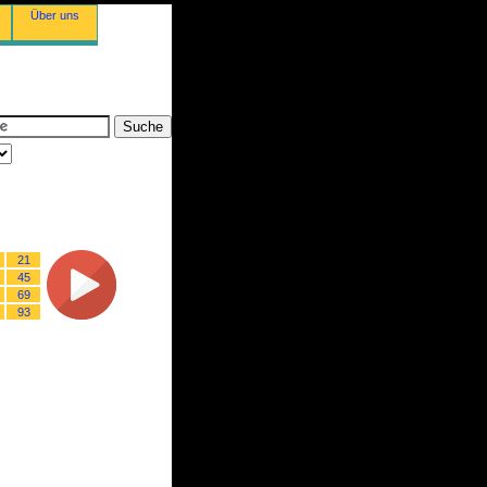
Über uns
21
45
69
93