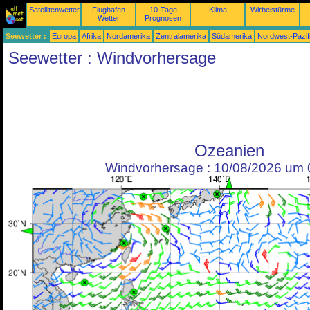
Satellitenwetter
Flughafen
10-Tage
Klima
Wirbelstürme
Wetter
Prognosen
Seewetter :
Europa
Afrika
Nordamerika
Zentralamerika
Südamerika
Nordwest-Pazif
Seewetter : Windvorhersage
Ozeanien
Windvorhersage : 10/08/2026 um