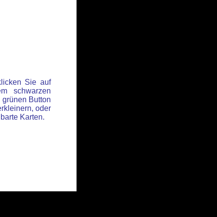
licken Sie auf
em schwarzen
 grünen Button
rkleinern, oder
hbarte Karten.