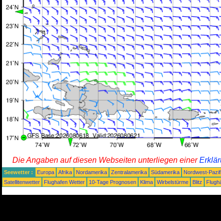
Die Angaben auf diesen Webseiten unterliegen einer
Erklä
Seewetter :
Europa
Afrika
Nordamerika
Zentralamerika
Südamerika
Nordwest-Pazif
Satellitenwetter
Flughafen Wetter
10-Tage Prognosen
Klima
Wirbelstürme
Blitz
Flugh