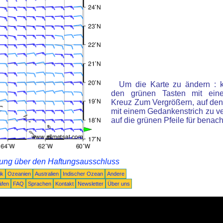
Um die Karte zu ändern : k
den grünen Tasten mit ein
Kreuz Zum Vergrößern, auf den
mit einem Gedankenstrich zu ve
auf die grünen Pfeile für benac
rung über den Haftungsausschluss
ik
Ozeanien
Australien
Indischer Ozean
Andere
äfen
FAQ
Sprachen
Kontakt
Newsletter
Über uns