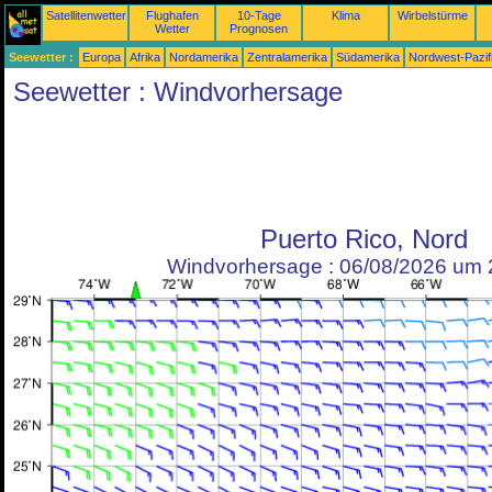
Satellitenwetter
Flughafen
10-Tage
Klima
Wirbelstürme
Wetter
Prognosen
Seewetter :
Europa
Afrika
Nordamerika
Zentralamerika
Südamerika
Nordwest-Pazif
Seewetter : Windvorhersage
Puerto Rico, Nord
Windvorhersage : 06/08/2026 um