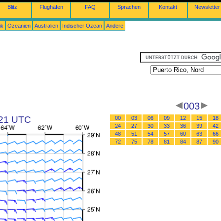
Blitz
Flughäfen
FAQ
Sprachen
Kontakt
Newsletter
ik
Ozeanien
Australien
Indischer Ozean
Andere
003
 21 UTC
00
03
06
09
12
15
18
24
27
30
33
36
39
42
48
51
54
57
60
63
66
72
75
78
81
84
87
90