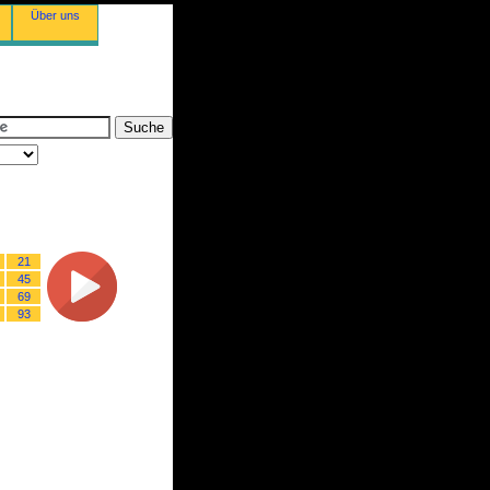
Über uns
21
45
69
93