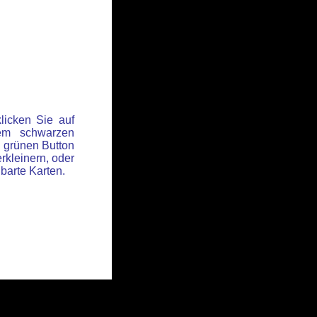
licken Sie auf
em schwarzen
 grünen Button
rkleinern, oder
hbarte Karten.