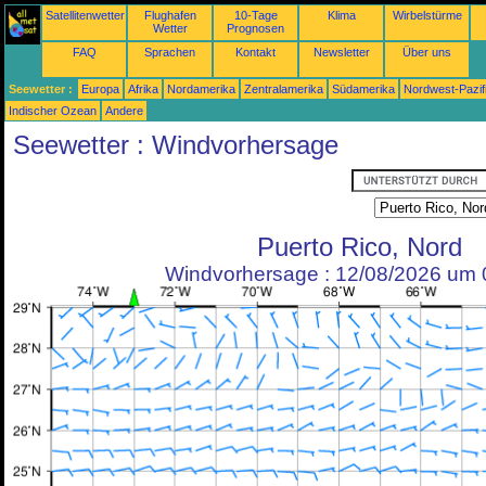
Satellitenwetter
Flughafen
10-Tage
Klima
Wirbelstürme
Wetter
Prognosen
FAQ
Sprachen
Kontakt
Newsletter
Über uns
Seewetter :
Europa
Afrika
Nordamerika
Zentralamerika
Südamerika
Nordwest-Pazif
Indischer Ozean
Andere
Seewetter : Windvorhersage
Puerto Rico, Nord
Windvorhersage : 12/08/2026 um