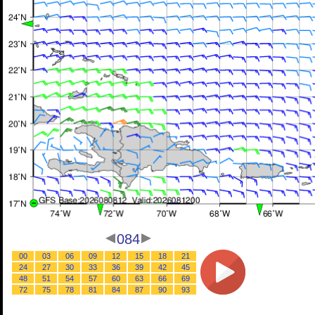
084
00
03
06
09
12
15
18
21
24
27
30
33
36
39
42
45
48
51
54
57
60
63
66
69
72
75
78
81
84
87
90
93