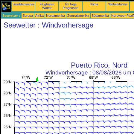
Satellitenwetter
Flughafen
10-Tage
Klima
Wirbelstürme
Wetter
Prognosen
Seewetter :
Europa
Afrika
Nordamerika
Zentralamerika
Südamerika
Nordwest-Pazif
Seewetter : Windvorhersage
Puerto Rico, Nord
Windvorhersage : 08/08/2026 um