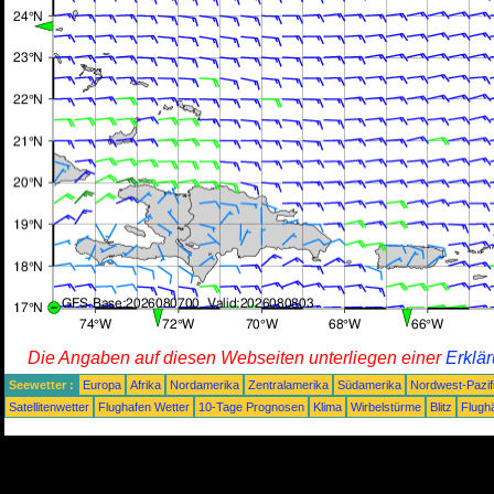
Die Angaben auf diesen Webseiten unterliegen einer
Erklä
Seewetter :
Europa
Afrika
Nordamerika
Zentralamerika
Südamerika
Nordwest-Pazif
Satellitenwetter
Flughafen Wetter
10-Tage Prognosen
Klima
Wirbelstürme
Blitz
Flugh