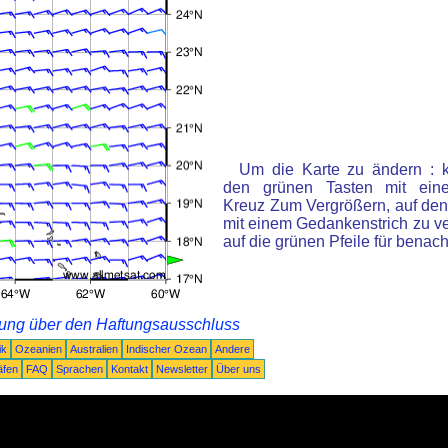
Um die Karte zu ändern : k
den grünen Tasten mit ein
Kreuz Zum Vergrößern, auf den
mit einem Gedankenstrich zu ve
auf die grünen Pfeile für benac
rung über den Haftungsausschluss
ik
Ozeanien
Australien
Indischer Ozean
Andere
äfen
FAQ
Sprachen
Kontakt
Newsletter
Über uns