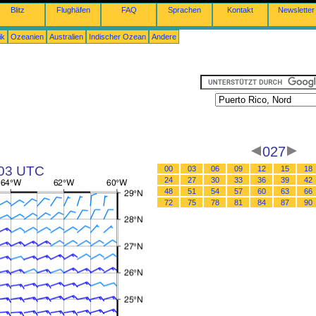
Blitz
Flughäfen
FAQ
Sprachen
Kontakt
Newsletter
ik
Ozeanien
Australien
Indischer Ozean
Andere
027
 03 UTC
00
03
06
09
12
15
18
24
27
30
33
36
39
42
48
51
54
57
60
63
66
72
75
78
81
84
87
90