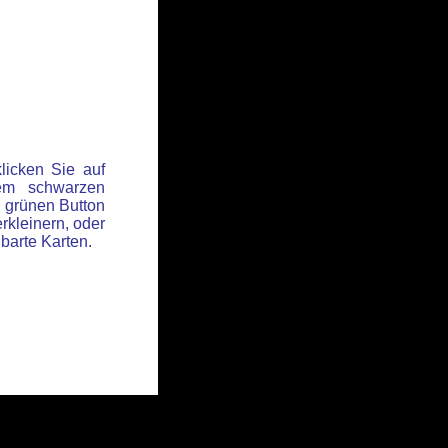
licken Sie auf
em schwarzen
 grünen Button
rkleinern, oder
hbarte Karten.