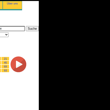
Über uns
21
45
69
93