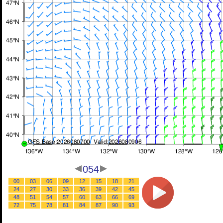
054
00
03
06
09
12
15
18
21
24
27
30
33
36
39
42
45
48
51
54
57
60
63
66
69
72
75
78
81
84
87
90
93