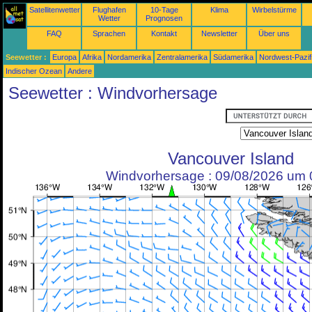
Satellitenwetter
Flughafen
10-Tage
Klima
Wirbelstürme
Wetter
Prognosen
FAQ
Sprachen
Kontakt
Newsletter
Über uns
Seewetter :
Europa
Afrika
Nordamerika
Zentralamerika
Südamerika
Nordwest-Pazif
Indischer Ozean
Andere
Seewetter : Windvorhersage
Vancouver Island
Windvorhersage : 09/08/2026 um