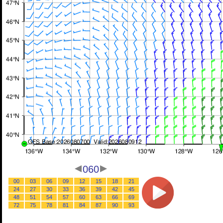
060
00
03
06
09
12
15
18
21
24
27
30
33
36
39
42
45
48
51
54
57
60
63
66
69
72
75
78
81
84
87
90
93