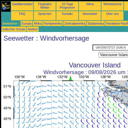
Satellitenwetter
Flughafen
10-Tage
Klima
Wirbelstürme
Wetter
Prognosen
FAQ
Sprachen
Kontakt
Newsletter
Über uns
Seewetter :
Europa
Afrika
Nordamerika
Zentralamerika
Südamerika
Nordwest-Pazif
Indischer Ozean
Andere
Seewetter : Windvorhersage
Vancouver Island
Windvorhersage : 09/08/2026 um