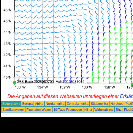
Die Angaben auf diesen Webseiten unterliegen einer
Erklä
Seewetter :
Europa
Afrika
Nordamerika
Zentralamerika
Südamerika
Nordwest-Pazif
Satellitenwetter
Flughafen Wetter
10-Tage Prognosen
Klima
Wirbelstürme
Blitz
Flugh