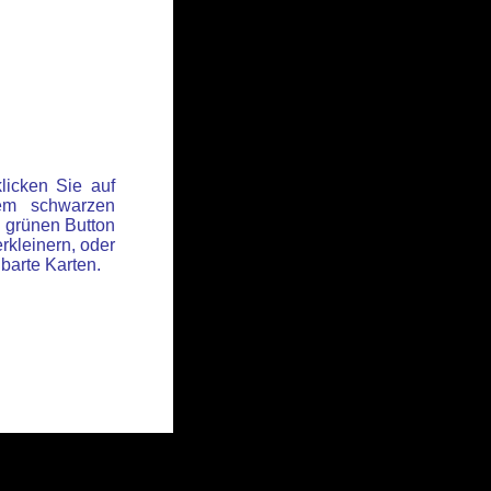
licken Sie auf
em schwarzen
 grünen Button
rkleinern, oder
hbarte Karten.