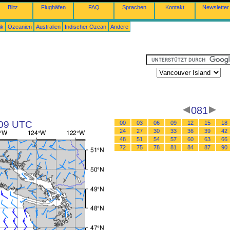
Blitz
Flughäfen
FAQ
Sprachen
Kontakt
Newsletter
ik
Ozeanien
Australien
Indischer Ozean
Andere
081
 09 UTC
00
03
06
09
12
15
18
24
27
30
33
36
39
42
48
51
54
57
60
63
66
72
75
78
81
84
87
90