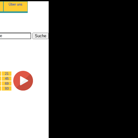
Über uns
21
45
69
93