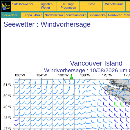
Satellitenwetter
Flughafen
10-Tage
Klima
Wirbelstürme
Wetter
Prognosen
Seewetter :
Europa
Afrika
Nordamerika
Zentralamerika
Südamerika
Nordwest-Pazif
Seewetter : Windvorhersage
Vancouver Island
Windvorhersage : 10/08/2026 um