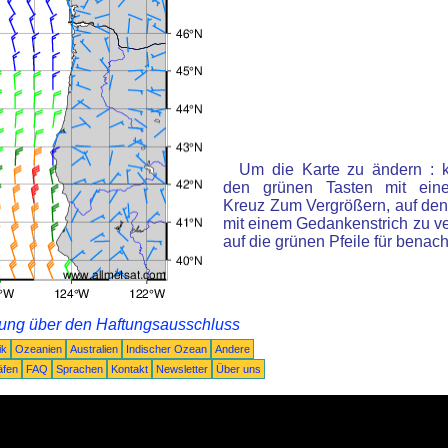
Um die Karte zu ändern : k
den grünen Tasten mit ein
Kreuz Zum Vergrößern, auf den
mit einem Gedankenstrich zu ve
auf die grünen Pfeile für benac
rung über den Haftungsausschluss
ik
Ozeanien
Australien
Indischer Ozean
Andere
äfen
FAQ
Sprachen
Kontakt
Newsletter
Über uns