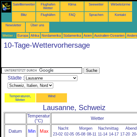
Satellitenwetter
Flughafen
Klima
Seewetter
Wirbelstürme
Wetter
Blitz
Flughäfen
FAQ
Sprachen
Kontakt
Newsletter
Über uns
Wetter :
Europa
Afrika
Nordamerika
Südamerika
Asien
Australien-Ozeanien
Ander
10-Tage-Wettervorhersage
Städte :
Temperaturen,
Wind
Wetter
Lausanne, Schweiz
Temperatur
Wetter
(°C)
Nacht
Morgen
Nachmittag
Abend
Datum
Min
Max
23-02
02-05
05-08
08-11
11-14
14-17
17-20
20