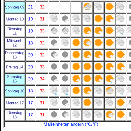
21
32
Sonntag 09
19
31
Montag 10
Dienstag
19
33
11
Mittwoch
18
32
12
Donnerstag
20
32
13
20
33
Freitag 14
Samstag
20
34
15
18
33
Sonntag 16
17
31
Montag 17
Dienstag
17
31
18
Maßeinheiten ändern (°C/°F)