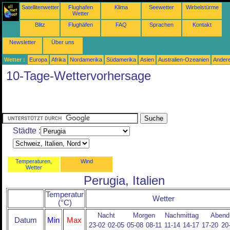
Satellitenwetter
Flughafen
Klima
Seewetter
Wirbelstürme
Wetter
Blitz
Flughäfen
FAQ
Sprachen
Kontakt
Newsletter
Über uns
Wetter :
Europa
Afrika
Nordamerika
Südamerika
Asien
Australien-Ozeanien
Ander
10-Tage-Wettervorhersage
Städte :
Temperaturen,
Wind
Wetter
Perugia, Italien
Temperatur
Wetter
(°C)
Nacht
Morgen
Nachmittag
Abend
Datum
Min
Max
23-02
02-05
05-08
08-11
11-14
14-17
17-20
20