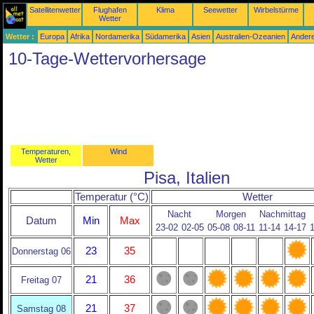
Satellitenwetter
Flughafen
Klima
Seewetter
Wirbelstürme
Wetter
Wetter :
Europa
Afrika
Nordamerika
Südamerika
Asien
Australien-Ozeanien
Ander
10-Tage-Wettervorhersage
Temperaturen,
Wind
Wetter
Pisa, Italien
Temperatur (°C)
Wetter
Nacht
Morgen
Nachmittag
Datum
Min
Max
23-02
02-05
05-08
08-11
11-14
14-17
23
35
Donnerstag 06
21
36
Freitag 07
21
37
Samstag 08