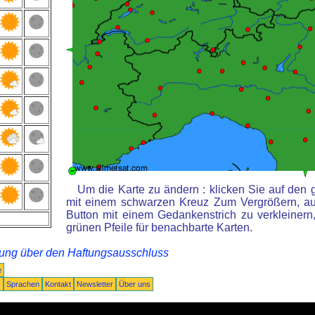
Um die Karte zu ändern : klicken Sie auf den 
mit einem schwarzen Kreuz Zum Vergrößern, au
Button mit einem Gedankenstrich zu verkleinern,
grünen Pfeile für benachbarte Karten.
rung über den Haftungsausschluss
e
Q
Sprachen
Kontakt
Newsletter
Über uns