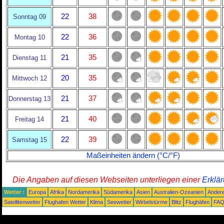
22
38
Sonntag 09
22
36
Montag 10
21
35
Dienstag 11
20
35
Mittwoch 12
21
37
Donnerstag 13
21
40
Freitag 14
22
39
Samstag 15
Maßeinheiten ändern (°C/°F)
Die Angaben auf diesen Webseiten unterliegen einer
Erklä
Wetter :
Europa
Afrika
Nordamerika
Südamerika
Asien
Australien-Ozeanien
Ander
Satellitenwetter
Flughafen Wetter
Klima
Seewetter
Wirbelstürme
Blitz
Flughäfen
FA