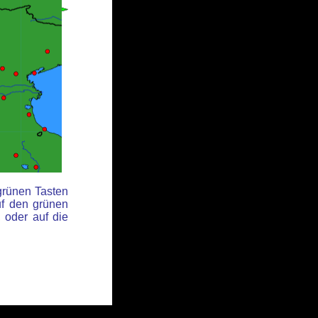
grünen Tasten
f den grünen
 oder auf die