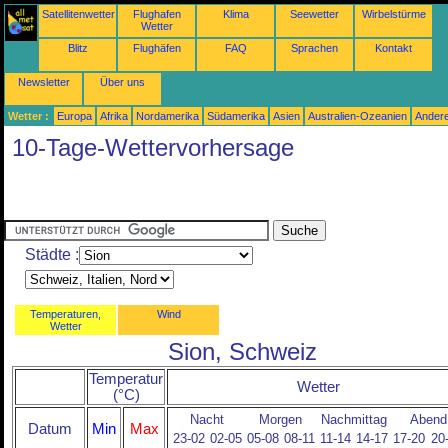
Satellitenwetter
Flughafen
Klima
Seewetter
Wirbelstürme
Wetter
Blitz
Flughäfen
FAQ
Sprachen
Kontakt
Newsletter
Über uns
Wetter :
Europa
Afrika
Nordamerika
Südamerika
Asien
Australien-Ozeanien
Ander
10-Tage-Wettervorhersage
Städte :
Temperaturen,
Wind
Wetter
Sion, Schweiz
Temperatur
Wetter
(°C)
Nacht
Morgen
Nachmittag
Abend
Datum
Min
Max
23-02
02-05
05-08
08-11
11-14
14-17
17-20
20