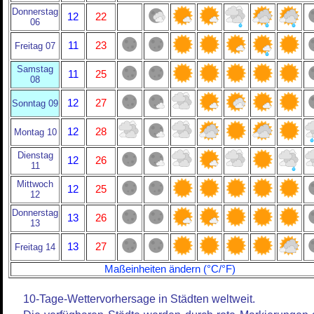
Donnerstag
12
22
06
11
23
Freitag 07
Samstag
11
25
08
12
27
Sonntag 09
12
28
Montag 10
Dienstag
12
26
11
Mittwoch
12
25
12
Donnerstag
13
26
13
13
27
Freitag 14
Maßeinheiten ändern (°C/°F)
10-Tage-Wettervorhersage in Städten weltweit.