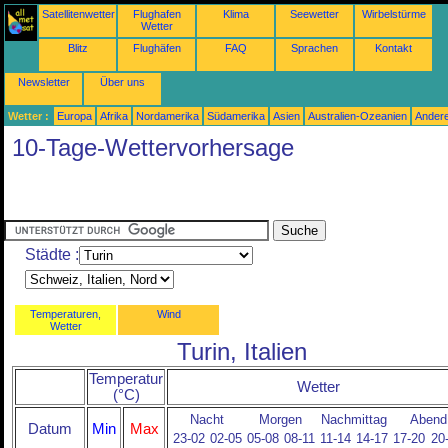
Satellitenwetter
Flughafen
Klima
Seewetter
Wirbelstürme
Wetter
Blitz
Flughäfen
FAQ
Sprachen
Kontakt
Newsletter
Über uns
Wetter :
Europa
Afrika
Nordamerika
Südamerika
Asien
Australien-Ozeanien
Ander
10-Tage-Wettervorhersage
Städte :
Temperaturen,
Wind
Wetter
Turin, Italien
Temperatur
Wetter
(°C)
Nacht
Morgen
Nachmittag
Abend
Datum
Min
Max
23-02
02-05
05-08
08-11
11-14
14-17
17-20
20