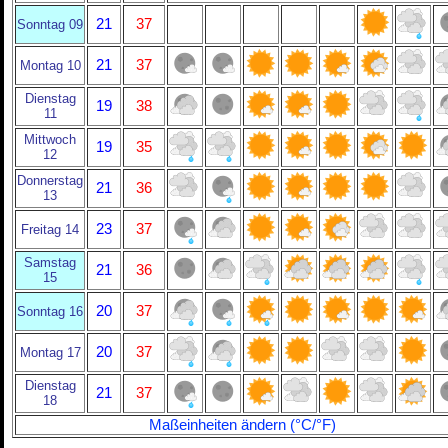
21
37
Sonntag 09
21
37
Montag 10
Dienstag
19
38
11
Mittwoch
19
35
12
Donnerstag
21
36
13
23
37
Freitag 14
Samstag
21
36
15
20
37
Sonntag 16
20
37
Montag 17
Dienstag
21
37
18
Maßeinheiten ändern (°C/°F)