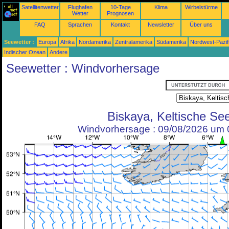
Satellitenwetter
Flughafen
10-Tage
Klima
Wirbelstürme
Wetter
Prognosen
FAQ
Sprachen
Kontakt
Newsletter
Über uns
Seewetter :
Europa
Afrika
Nordamerika
Zentralamerika
Südamerika
Nordwest-Pazif
Indischer Ozean
Andere
Seewetter : Windvorhersage
Biskaya, Keltische Se
Windvorhersage : 09/08/2026 um