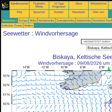
Satellitenwetter
Flughafen
10-Tage
Klima
Wirbelstürme
Wetter
Prognosen
FAQ
Sprachen
Kontakt
Newsletter
Über uns
Seewetter :
Europa
Afrika
Nordamerika
Zentralamerika
Südamerika
Nordwest-Pazif
Indischer Ozean
Andere
Seewetter : Windvorhersage
Biskaya, Keltische Se
Windvorhersage : 09/08/2026 um