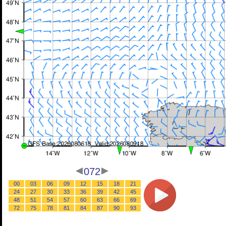
072
00
03
06
09
12
15
18
21
24
27
30
33
36
39
42
45
48
51
54
57
60
63
66
69
72
75
78
81
84
87
90
93