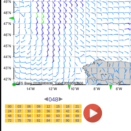
048
00
03
06
09
12
15
18
21
24
27
30
33
36
39
42
45
48
51
54
57
60
63
66
69
72
75
78
81
84
87
90
93