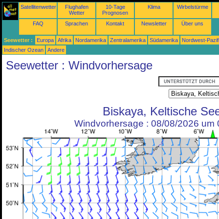
Satellitenwetter
Flughafen
10-Tage
Klima
Wirbelstürme
Wetter
Prognosen
FAQ
Sprachen
Kontakt
Newsletter
Über uns
Seewetter :
Europa
Afrika
Nordamerika
Zentralamerika
Südamerika
Nordwest-Pazif
Indischer Ozean
Andere
Seewetter : Windvorhersage
Biskaya, Keltische Se
Windvorhersage : 08/08/2026 um