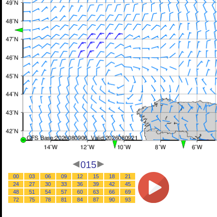
015
00
03
06
09
12
15
18
21
24
27
30
33
36
39
42
45
48
51
54
57
60
63
66
69
72
75
78
81
84
87
90
93