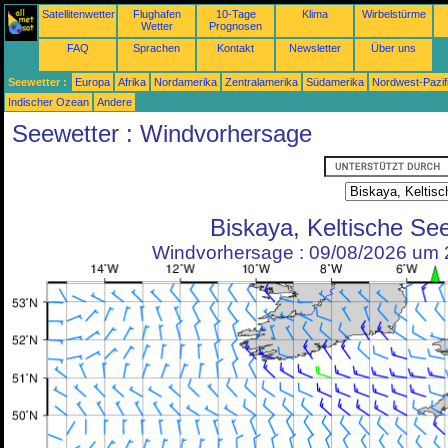
Satellitenwetter
Flughafen
10-Tage
Klima
Wirbelstürme
Wetter
Prognosen
FAQ
Sprachen
Kontakt
Newsletter
Über uns
Seewetter :
Europa
Afrika
Nordamerika
Zentralamerika
Südamerika
Nordwest-Pazif
Indischer Ozean
Andere
Seewetter : Windvorhersage
Biskaya, Keltische Se
Windvorhersage : 09/08/2026 um