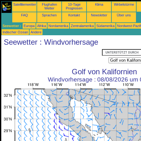
Satellitenwetter
Flughafen
10-Tage
Klima
Wirbelstürme
Wetter
Prognosen
FAQ
Sprachen
Kontakt
Newsletter
Über uns
Seewetter :
Europa
Afrika
Nordamerika
Zentralamerika
Südamerika
Nordwest-Pazif
Indischer Ozean
Andere
Seewetter : Windvorhersage
Golf von Kalifornien
Windvorhersage : 08/08/2026 um