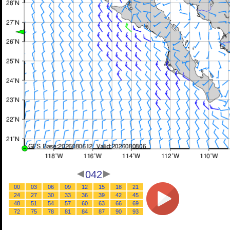
042
00
03
06
09
12
15
18
21
24
27
30
33
36
39
42
45
48
51
54
57
60
63
66
69
72
75
78
81
84
87
90
93