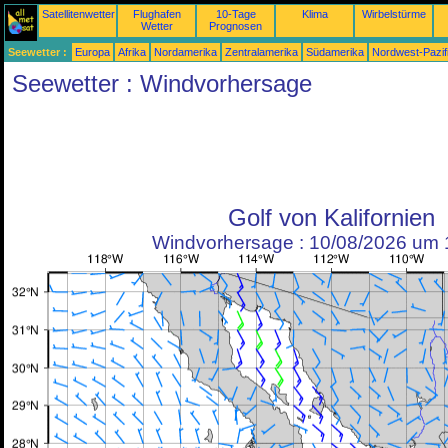
Satellitenwetter
Flughafen
10-Tage
Klima
Wirbelstürme
Wetter
Prognosen
Seewetter :
Europa
Afrika
Nordamerika
Zentralamerika
Südamerika
Nordwest-Pazif
Seewetter : Windvorhersage
Golf von Kalifornien
Windvorhersage : 10/08/2026 um