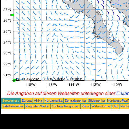
Die Angaben auf diesen Webseiten unterliegen einer
Erklä
Seewetter :
Europa
Afrika
Nordamerika
Zentralamerika
Südamerika
Nordwest-Pazif
Satellitenwetter
Flughafen Wetter
10-Tage Prognosen
Klima
Wirbelstürme
Blitz
Flugh