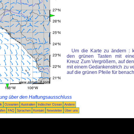
Um die Karte zu ändern : k
den grünen Tasten mit ein
Kreuz Zum Vergrößern, auf den
mit einem Gedankenstrich zu ve
auf die grünen Pfeile für benac
rung über den Haftungsausschluss
ik
Ozeanien
Australien
Indischer Ozean
Andere
äfen
FAQ
Sprachen
Kontakt
Newsletter
Über uns