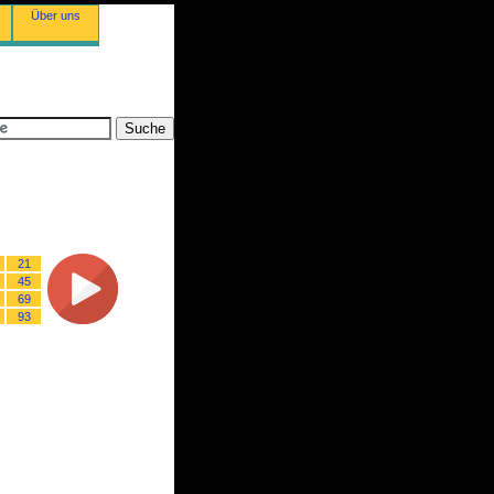
Über uns
21
45
69
93