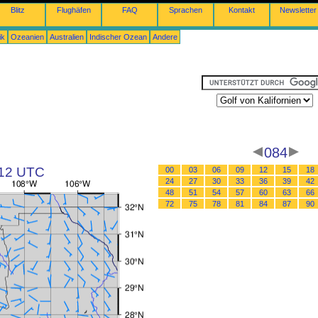
Blitz
Flughäfen
FAQ
Sprachen
Kontakt
Newsletter
ik
Ozeanien
Australien
Indischer Ozean
Andere
084
 12 UTC
00
03
06
09
12
15
18
24
27
30
33
36
39
42
48
51
54
57
60
63
66
72
75
78
81
84
87
90