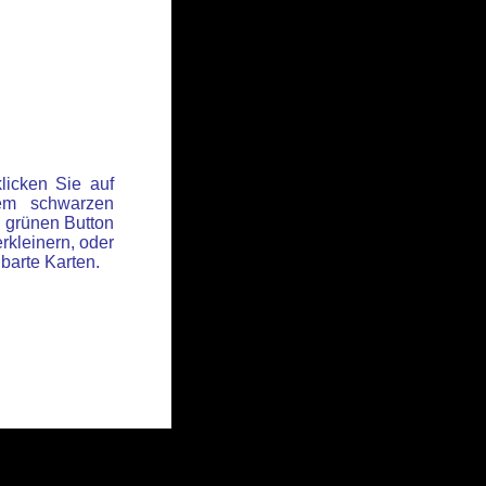
licken Sie auf
em schwarzen
 grünen Button
rkleinern, oder
hbarte Karten.