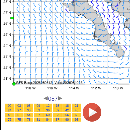
087
00
03
06
09
12
15
18
21
24
27
30
33
36
39
42
45
48
51
54
57
60
63
66
69
72
75
78
81
84
87
90
93