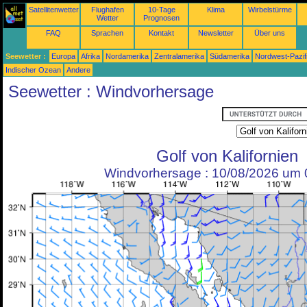
Satellitenwetter
Flughafen
10-Tage
Klima
Wirbelstürme
Wetter
Prognosen
FAQ
Sprachen
Kontakt
Newsletter
Über uns
Seewetter :
Europa
Afrika
Nordamerika
Zentralamerika
Südamerika
Nordwest-Pazif
Indischer Ozean
Andere
Seewetter : Windvorhersage
Golf von Kalifornien
Windvorhersage : 10/08/2026 um