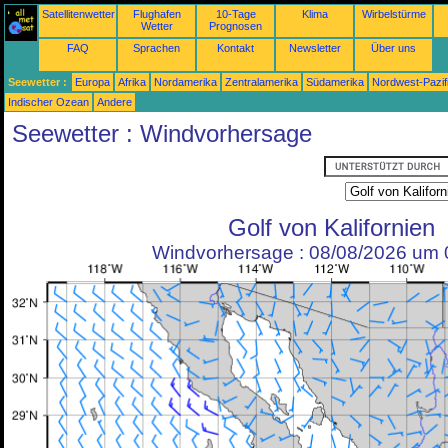
Satellitenwetter
Flughafen
10-Tage
Klima
Wirbelstürme
Wetter
Prognosen
FAQ
Sprachen
Kontakt
Newsletter
Über uns
Seewetter :
Europa
Afrika
Nordamerika
Zentralamerika
Südamerika
Nordwest-Pazif
Indischer Ozean
Andere
Seewetter : Windvorhersage
Golf von Kalifornien
Windvorhersage : 08/08/2026 um