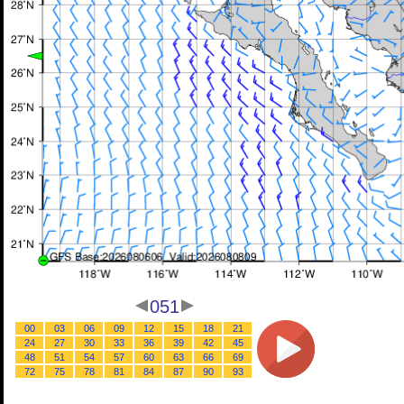
051
00
03
06
09
12
15
18
21
24
27
30
33
36
39
42
45
48
51
54
57
60
63
66
69
72
75
78
81
84
87
90
93