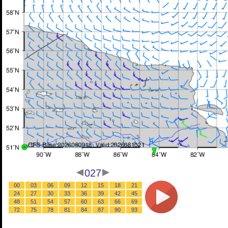
027
00
03
06
09
12
15
18
21
24
27
30
33
36
39
42
45
48
51
54
57
60
63
66
69
72
75
78
81
84
87
90
93