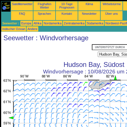
Satellitenwetter
Flughafen
10-Tage
Klima
Wirbelstürme
Wetter
Prognosen
FAQ
Sprachen
Kontakt
Newsletter
Über uns
Seewetter :
Europa
Afrika
Nordamerika
Zentralamerika
Südamerika
Nordwest-Pazif
Indischer Ozean
Andere
Seewetter : Windvorhersage
Hudson Bay, Südost
Windvorhersage : 10/08/2026 um