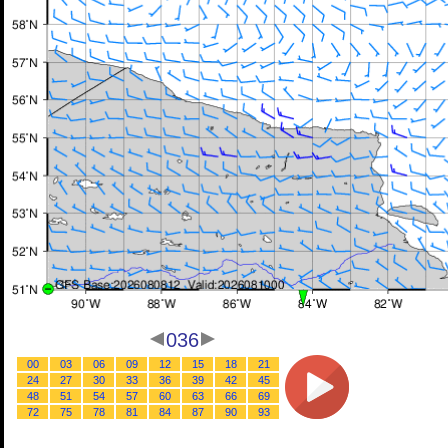
036
00
03
06
09
12
15
18
21
24
27
30
33
36
39
42
45
48
51
54
57
60
63
66
69
72
75
78
81
84
87
90
93