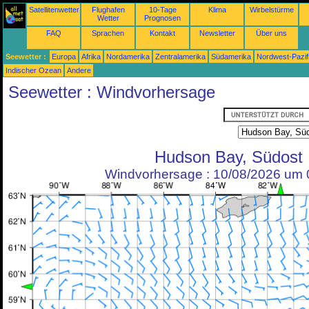
Satellitenwetter
Flughafen
10-Tage
Klima
Wirbelstürme
Wetter
Prognosen
FAQ
Sprachen
Kontakt
Newsletter
Über uns
Seewetter :
Europa
Afrika
Nordamerika
Zentralamerika
Südamerika
Nordwest-Pazif
Indischer Ozean
Andere
Seewetter : Windvorhersage
Hudson Bay, Südost
Windvorhersage : 10/08/2026 um