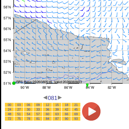
081
00
03
06
09
12
15
18
21
24
27
30
33
36
39
42
45
48
51
54
57
60
63
66
69
72
75
78
81
84
87
90
93