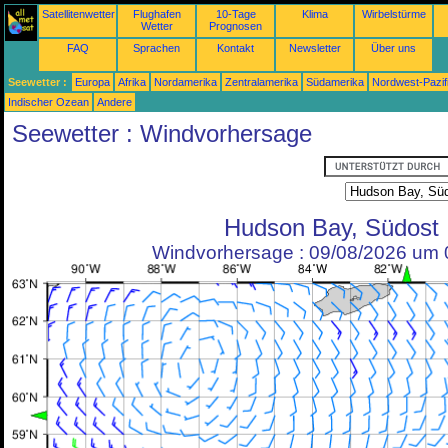
Satellitenwetter
Flughafen
10-Tage
Klima
Wirbelstürme
Wetter
Prognosen
FAQ
Sprachen
Kontakt
Newsletter
Über uns
Seewetter :
Europa
Afrika
Nordamerika
Zentralamerika
Südamerika
Nordwest-Pazif
Indischer Ozean
Andere
Seewetter : Windvorhersage
Hudson Bay, Südost
Windvorhersage : 09/08/2026 um