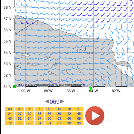
069
00
03
06
09
12
15
18
21
24
27
30
33
36
39
42
45
48
51
54
57
60
63
66
69
72
75
78
81
84
87
90
93