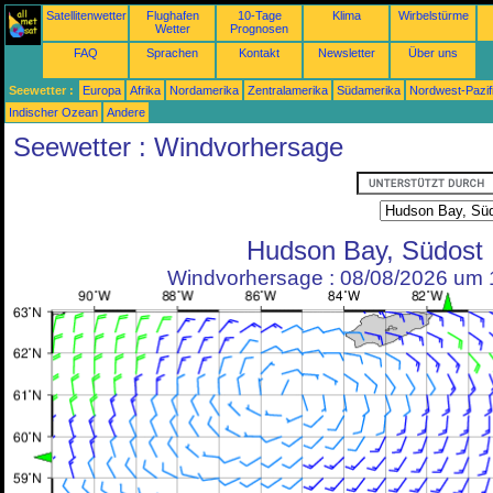
Satellitenwetter
Flughafen
10-Tage
Klima
Wirbelstürme
Wetter
Prognosen
FAQ
Sprachen
Kontakt
Newsletter
Über uns
Seewetter :
Europa
Afrika
Nordamerika
Zentralamerika
Südamerika
Nordwest-Pazif
Indischer Ozean
Andere
Seewetter : Windvorhersage
Hudson Bay, Südost
Windvorhersage : 08/08/2026 um