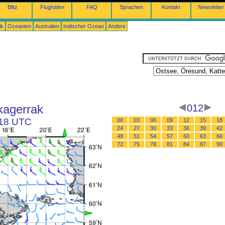
Blitz
Flughäfen
FAQ
Sprachen
Kontakt
Newsletter
ik
Ozeanien
Australien
Indischer Ozean
Andere
kagerrak
012
 18 UTC
00
03
06
09
12
15
18
24
27
30
33
36
39
42
48
51
54
57
60
63
66
72
75
78
81
84
87
90