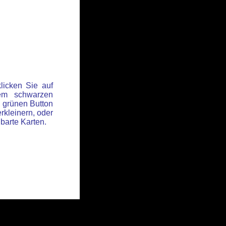
licken Sie auf
em schwarzen
 grünen Button
rkleinern, oder
hbarte Karten.