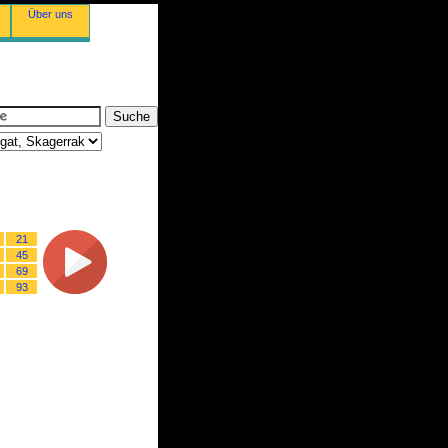
Über uns
21
45
69
93