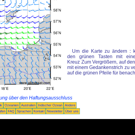
Um die Karte zu ändern : k
den grünen Tasten mit ein
Kreuz Zum Vergrößern, auf den
mit einem Gedankenstrich zu ve
auf die grünen Pfeile für benac
rung über den Haftungsausschluss
ik
Ozeanien
Australien
Indischer Ozean
Andere
äfen
FAQ
Sprachen
Kontakt
Newsletter
Über uns