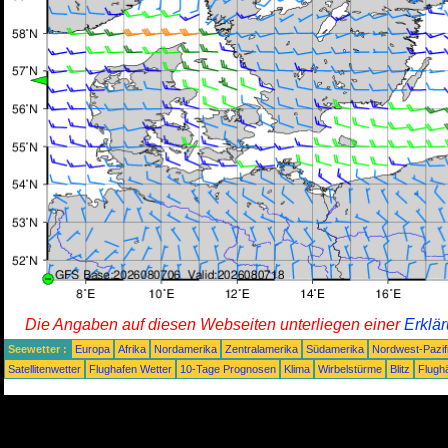
Die Angaben auf diesen Webseiten unterliegen einer
Erklä
Seewetter :
Europa
Afrika
Nordamerika
Zentralamerika
Südamerika
Nordwest-Pazif
Satellitenwetter
Flughafen Wetter
10-Tage Prognosen
Klima
Wirbelstürme
Blitz
Flugh