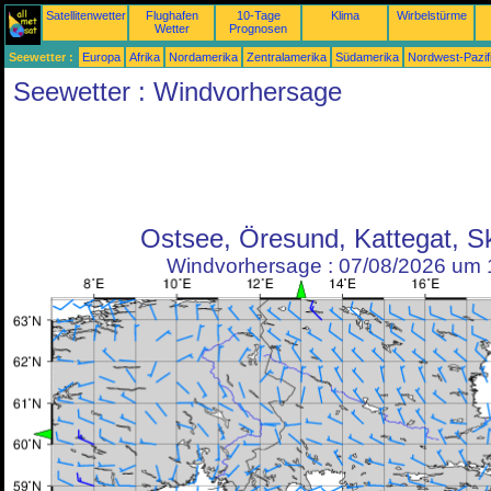
Satellitenwetter
Flughafen
10-Tage
Klima
Wirbelstürme
Wetter
Prognosen
Seewetter :
Europa
Afrika
Nordamerika
Zentralamerika
Südamerika
Nordwest-Pazif
Seewetter : Windvorhersage
Ostsee, Öresund, Kattegat, S
Windvorhersage : 07/08/2026 um