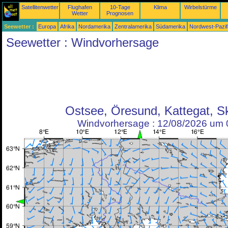
Satellitenwetter
Flughafen
10-Tage
Klima
Wirbelstürme
Wetter
Prognosen
Seewetter :
Europa
Afrika
Nordamerika
Zentralamerika
Südamerika
Nordwest-Pazif
Seewetter : Windvorhersage
Ostsee, Öresund, Kattegat, S
Windvorhersage : 12/08/2026 um