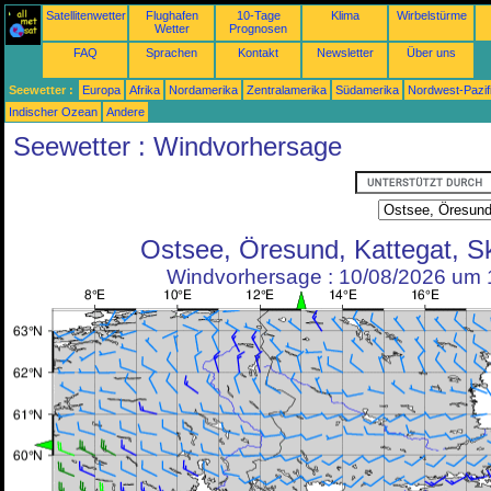
Satellitenwetter
Flughafen
10-Tage
Klima
Wirbelstürme
Wetter
Prognosen
FAQ
Sprachen
Kontakt
Newsletter
Über uns
Seewetter :
Europa
Afrika
Nordamerika
Zentralamerika
Südamerika
Nordwest-Pazif
Indischer Ozean
Andere
Seewetter : Windvorhersage
Ostsee, Öresund, Kattegat, S
Windvorhersage : 10/08/2026 um