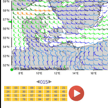
015
00
03
06
09
12
15
18
21
24
27
30
33
36
39
42
45
48
51
54
57
60
63
66
69
72
75
78
81
84
87
90
93