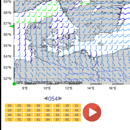
054
00
03
06
09
12
15
18
21
24
27
30
33
36
39
42
45
48
51
54
57
60
63
66
69
72
75
78
81
84
87
90
93