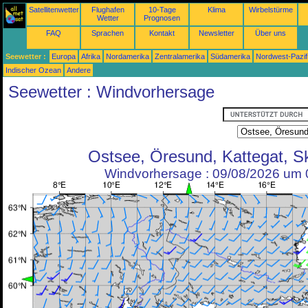
Satellitenwetter
Flughafen
10-Tage
Klima
Wirbelstürme
Wetter
Prognosen
FAQ
Sprachen
Kontakt
Newsletter
Über uns
Seewetter :
Europa
Afrika
Nordamerika
Zentralamerika
Südamerika
Nordwest-Pazif
Indischer Ozean
Andere
Seewetter : Windvorhersage
Ostsee, Öresund, Kattegat, S
Windvorhersage : 09/08/2026 um