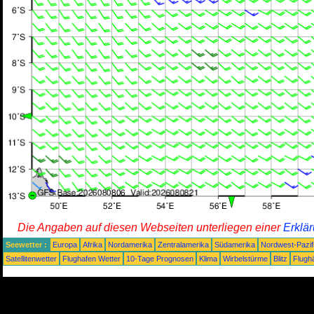
Die Angaben auf diesen Webseiten unterliegen einer
Erklä
Seewetter :
Europa
Afrika
Nordamerika
Zentralamerika
Südamerika
Nordwest-Pazif
Satellitenwetter
Flughafen Wetter
10-Tage Prognosen
Klima
Wirbelstürme
Blitz
Flugh