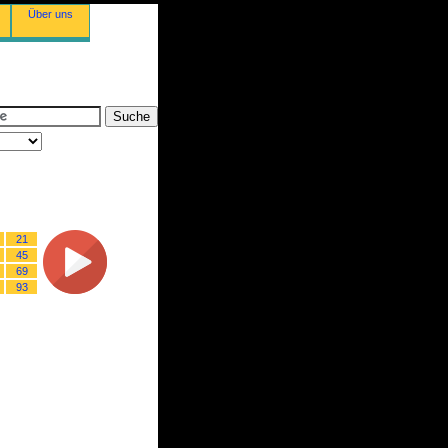
Über uns
21
45
69
93