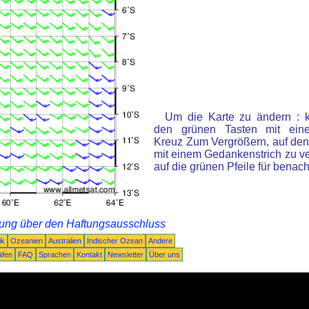
Um die Karte zu ändern : k
den grünen Tasten mit ein
Kreuz Zum Vergrößern, auf den
mit einem Gedankenstrich zu ve
auf die grünen Pfeile für benac
rung über den Haftungsausschluss
ik
Ozeanien
Australien
Indischer Ozean
Andere
äfen
FAQ
Sprachen
Kontakt
Newsletter
Über uns