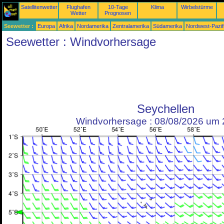
Satellitenwetter
Flughafen
10-Tage
Klima
Wirbelstürme
Wetter
Prognosen
Seewetter :
Europa
Afrika
Nordamerika
Zentralamerika
Südamerika
Nordwest-Pazif
Seewetter : Windvorhersage
Seychellen
Windvorhersage : 08/08/2026 um