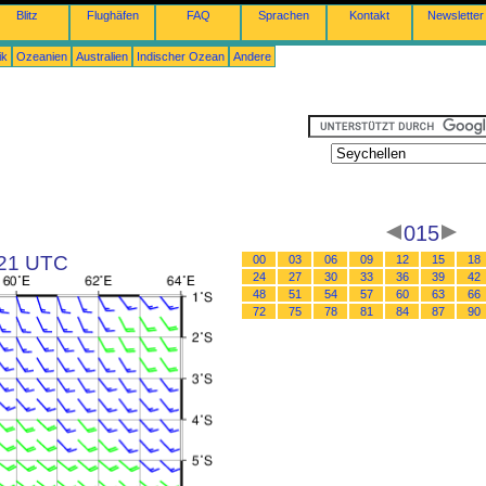
Blitz
Flughäfen
FAQ
Sprachen
Kontakt
Newsletter
ik
Ozeanien
Australien
Indischer Ozean
Andere
015
 21 UTC
00
03
06
09
12
15
18
24
27
30
33
36
39
42
48
51
54
57
60
63
66
72
75
78
81
84
87
90