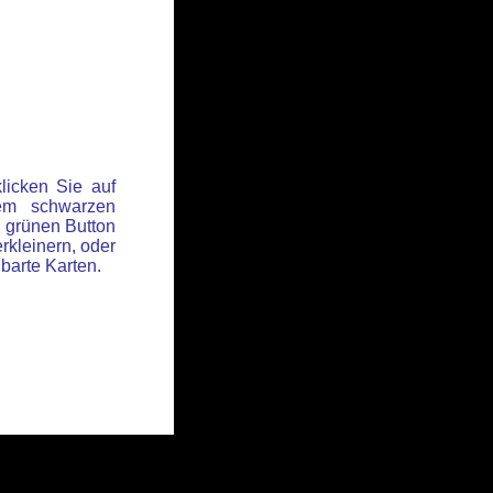
licken Sie auf
em schwarzen
 grünen Button
rkleinern, oder
hbarte Karten.