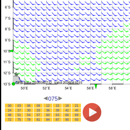
075
00
03
06
09
12
15
18
21
24
27
30
33
36
39
42
45
48
51
54
57
60
63
66
69
72
75
78
81
84
87
90
93