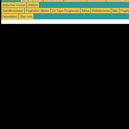
Indischer Ozean
Andere
Satellitenwetter
Flughafen Wetter
10-Tage Prognosen
Klima
Wirbelstürme
Blitz
Flugh
Newsletter
Über uns