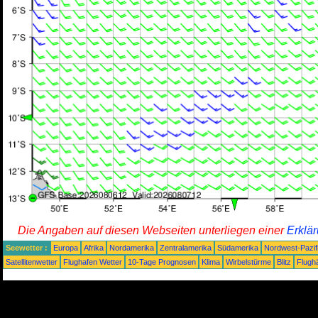
Die Angaben auf diesen Webseiten unterliegen einer
Erklä
Seewetter :
Europa
Afrika
Nordamerika
Zentralamerika
Südamerika
Nordwest-Pazif
Satellitenwetter
Flughafen Wetter
10-Tage Prognosen
Klima
Wirbelstürme
Blitz
Flugh