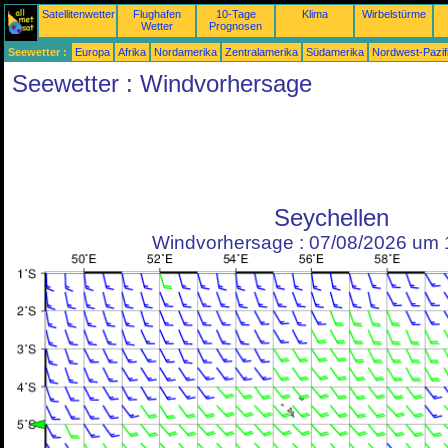
Satellitenwetter
Flughafen
10-Tage
Klima
Wirbelstürme
Wetter
Prognosen
Seewetter :
Europa
Afrika
Nordamerika
Zentralamerika
Südamerika
Nordwest-Pazif
Seewetter : Windvorhersage
Seychellen
Windvorhersage : 07/08/2026 um