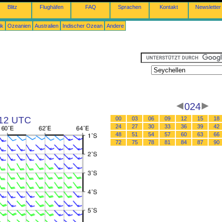
Blitz
Flughäfen
FAQ
Sprachen
Kontakt
Newsletter
ik
Ozeanien
Australien
Indischer Ozean
Andere
024
 12 UTC
00
03
06
09
12
15
18
24
27
30
33
36
39
42
48
51
54
57
60
63
66
72
75
78
81
84
87
90