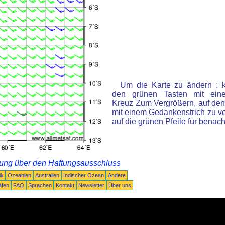
Um die Karte zu ändern : k
den grünen Tasten mit ein
Kreuz Zum Vergrößern, auf den
mit einem Gedankenstrich zu ve
auf die grünen Pfeile für benac
rung über den Haftungsausschluss
ik
Ozeanien
Australien
Indischer Ozean
Andere
äfen
FAQ
Sprachen
Kontakt
Newsletter
Über uns