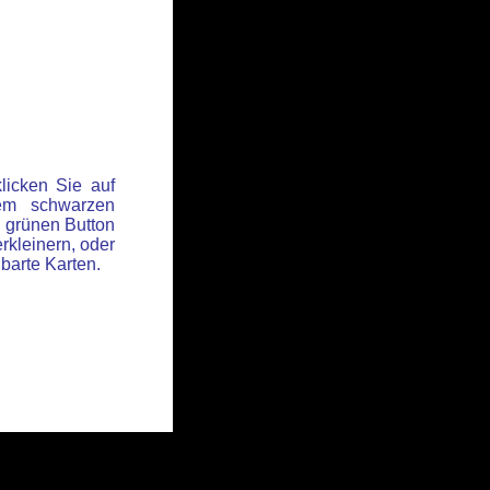
licken Sie auf
em schwarzen
 grünen Button
rkleinern, oder
hbarte Karten.