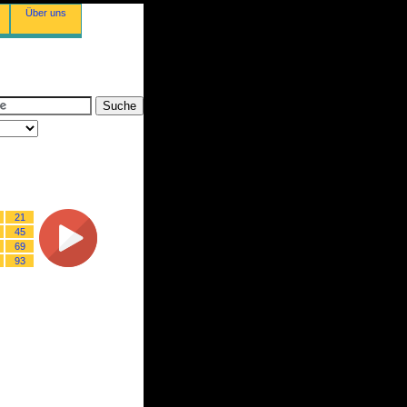
Über uns
21
45
69
93