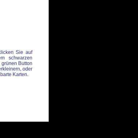
licken Sie auf
em schwarzen
 grünen Button
rkleinern, oder
hbarte Karten.