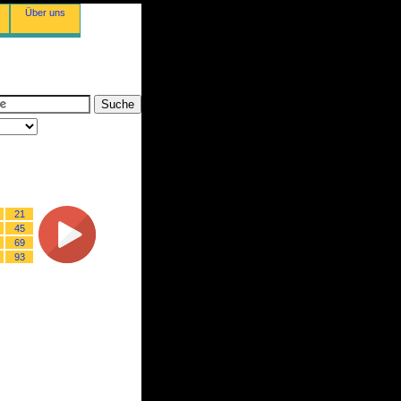
Über uns
21
45
69
93