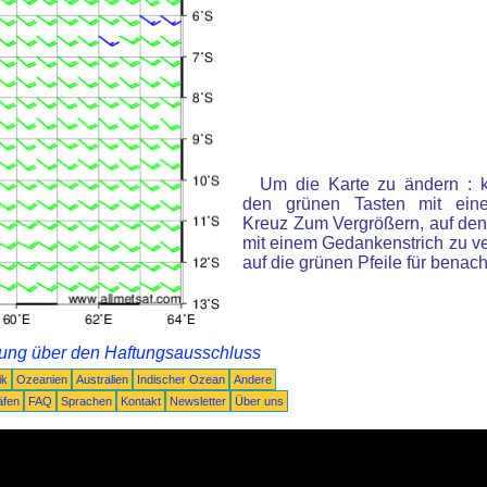
Um die Karte zu ändern : k
den grünen Tasten mit ein
Kreuz Zum Vergrößern, auf den
mit einem Gedankenstrich zu ve
auf die grünen Pfeile für benac
rung über den Haftungsausschluss
ik
Ozeanien
Australien
Indischer Ozean
Andere
äfen
FAQ
Sprachen
Kontakt
Newsletter
Über uns