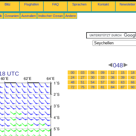
Blitz
Flughäfen
FAQ
Sprachen
Kontakt
Newsletter
ik
Ozeanien
Australien
Indischer Ozean
Andere
048
 18 UTC
00
03
06
09
12
15
18
24
27
30
33
36
39
42
48
51
54
57
60
63
66
72
75
78
81
84
87
90