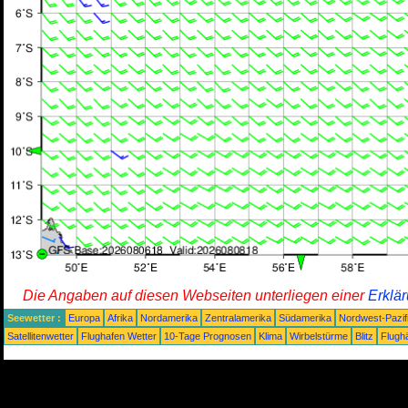
Die Angaben auf diesen Webseiten unterliegen einer
Erklä
Seewetter :
Europa
Afrika
Nordamerika
Zentralamerika
Südamerika
Nordwest-Pazif
Satellitenwetter
Flughafen Wetter
10-Tage Prognosen
Klima
Wirbelstürme
Blitz
Flugh