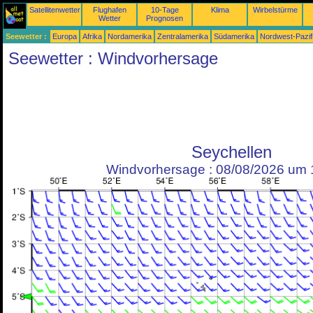
Satellitenwetter
Flughafen
10-Tage
Klima
Wirbelstürme
Wetter
Prognosen
Seewetter :
Europa
Afrika
Nordamerika
Zentralamerika
Südamerika
Nordwest-Pazif
Seewetter : Windvorhersage
Seychellen
Windvorhersage : 08/08/2026 um