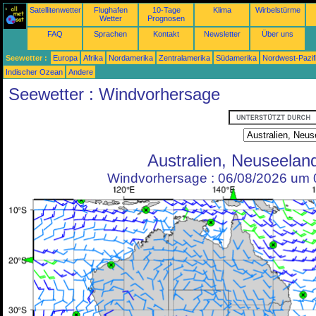
Satellitenwetter
Flughafen
10-Tage
Klima
Wirbelstürme
Wetter
Prognosen
FAQ
Sprachen
Kontakt
Newsletter
Über uns
Seewetter :
Europa
Afrika
Nordamerika
Zentralamerika
Südamerika
Nordwest-Pazif
Indischer Ozean
Andere
Seewetter : Windvorhersage
Australien, Neuseelan
Windvorhersage : 06/08/2026 um