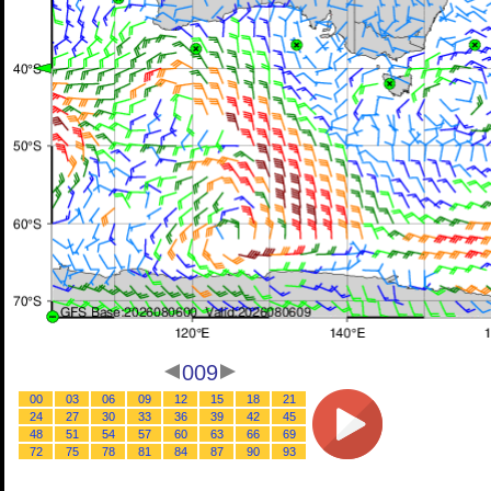
009
00
03
06
09
12
15
18
21
24
27
30
33
36
39
42
45
48
51
54
57
60
63
66
69
72
75
78
81
84
87
90
93