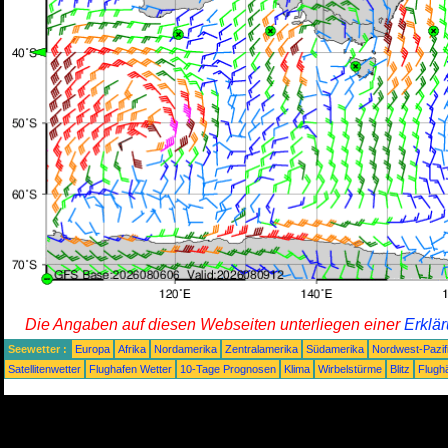
Die Angaben auf diesen Webseiten unterliegen einer
Erklä
Seewetter :
Europa
Afrika
Nordamerika
Zentralamerika
Südamerika
Nordwest-Pazif
Satellitenwetter
Flughafen Wetter
10-Tage Prognosen
Klima
Wirbelstürme
Blitz
Flugh