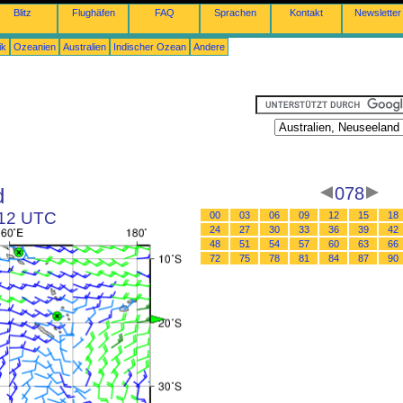
Blitz
Flughäfen
FAQ
Sprachen
Kontakt
Newsletter
ik
Ozeanien
Australien
Indischer Ozean
Andere
d
078
 12 UTC
00
03
06
09
12
15
18
24
27
30
33
36
39
42
48
51
54
57
60
63
66
72
75
78
81
84
87
90