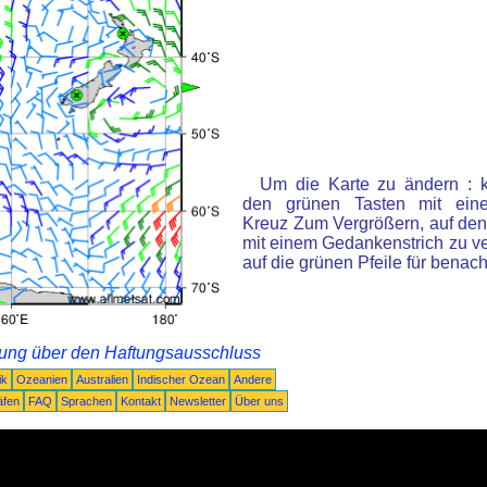
Um die Karte zu ändern : k
den grünen Tasten mit ein
Kreuz Zum Vergrößern, auf den
mit einem Gedankenstrich zu ve
auf die grünen Pfeile für benac
rung über den Haftungsausschluss
ik
Ozeanien
Australien
Indischer Ozean
Andere
äfen
FAQ
Sprachen
Kontakt
Newsletter
Über uns