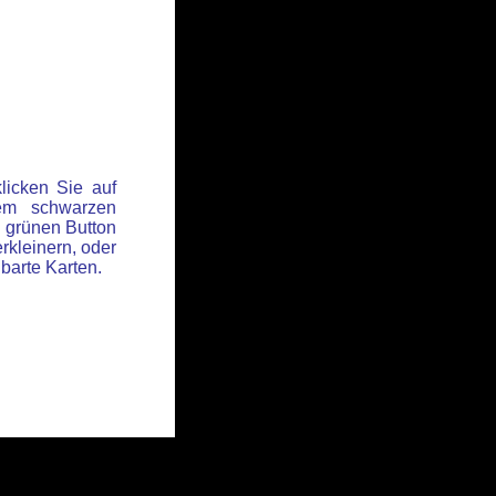
licken Sie auf
em schwarzen
 grünen Button
rkleinern, oder
hbarte Karten.