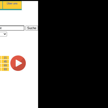
Über uns
21
45
69
93