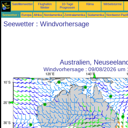
Satellitenwetter
Flughafen
10-Tage
Klima
Wirbelstürme
Wetter
Prognosen
Seewetter :
Europa
Afrika
Nordamerika
Zentralamerika
Südamerika
Nordwest-Pazif
Seewetter : Windvorhersage
Australien, Neuseelan
Windvorhersage : 09/08/2026 um