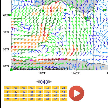
048
00
03
06
09
12
15
18
21
24
27
30
33
36
39
42
45
48
51
54
57
60
63
66
69
72
75
78
81
84
87
90
93