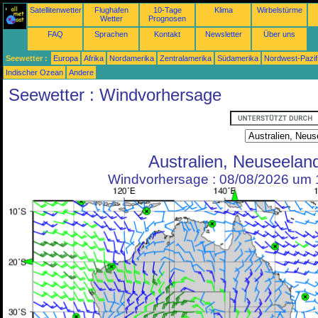
Satellitenwetter
Flughafen
10-Tage
Klima
Wirbelstürme
Wetter
Prognosen
FAQ
Sprachen
Kontakt
Newsletter
Über uns
Seewetter :
Europa
Afrika
Nordamerika
Zentralamerika
Südamerika
Nordwest-Pazif
Indischer Ozean
Andere
Seewetter : Windvorhersage
Australien, Neuseelan
Windvorhersage : 08/08/2026 um