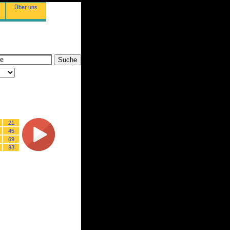
Über uns
21
45
69
93