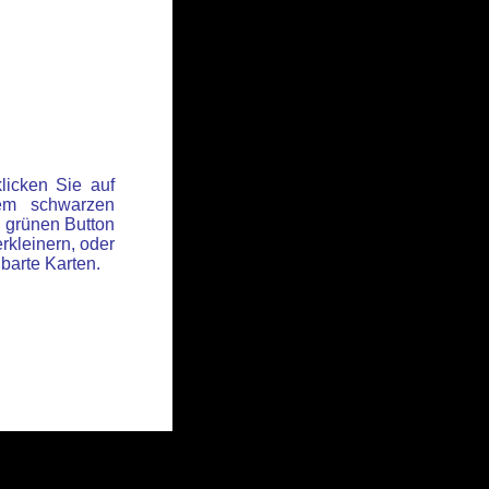
licken Sie auf
em schwarzen
 grünen Button
rkleinern, oder
hbarte Karten.