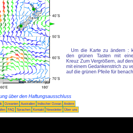
Um die Karte zu ändern : k
den grünen Tasten mit ein
Kreuz Zum Vergrößern, auf den
mit einem Gedankenstrich zu ve
auf die grünen Pfeile für benac
rung über den Haftungsausschluss
ik
Ozeanien
Australien
Indischer Ozean
Andere
äfen
FAQ
Sprachen
Kontakt
Newsletter
Über uns