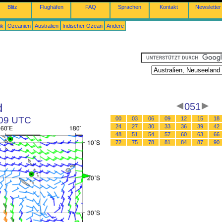
Blitz
Flughäfen
FAQ
Sprachen
Kontakt
Newsletter
ik
Ozeanien
Australien
Indischer Ozean
Andere
d
051
 09 UTC
00
03
06
09
12
15
18
24
27
30
33
36
39
42
48
51
54
57
60
63
66
72
75
78
81
84
87
90