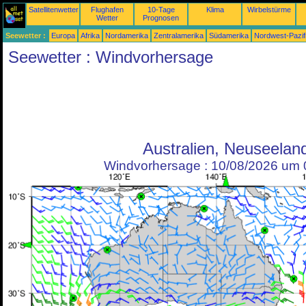
Satellitenwetter
Flughafen
10-Tage
Klima
Wirbelstürme
Wetter
Prognosen
Seewetter :
Europa
Afrika
Nordamerika
Zentralamerika
Südamerika
Nordwest-Pazif
Seewetter : Windvorhersage
Australien, Neuseelan
Windvorhersage : 10/08/2026 um