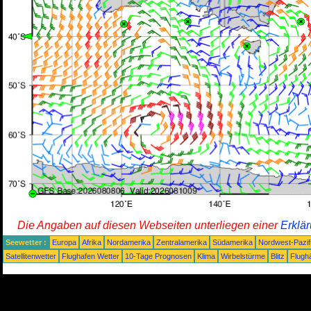
Die Angaben auf diesen Webseiten unterliegen einer
Erklä
Seewetter :
Europa
Afrika
Nordamerika
Zentralamerika
Südamerika
Nordwest-Pazif
Satellitenwetter
Flughafen Wetter
10-Tage Prognosen
Klima
Wirbelstürme
Blitz
Flugh